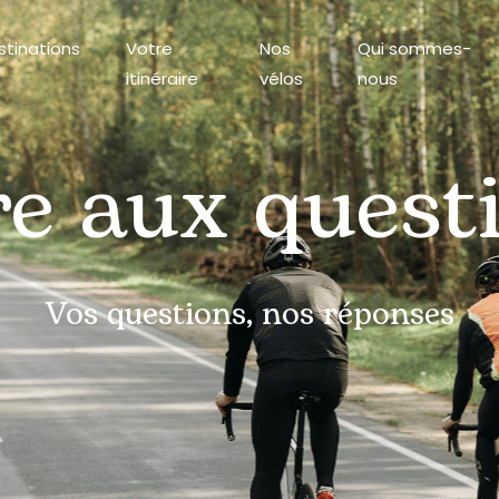
stinations
Votre
Nos
Qui sommes-
itinéraire
vélos
nous
re aux quest
Vos questions, nos réponses