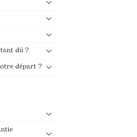
stant dû ?
otre départ ?
antie