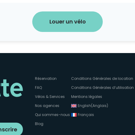
Louer un vélo
Réservation
Conditions Générales de location
FAQ
Conditions Générales d’utilisation
Vélos & Services
Mentions légales
Nos agences
English
(
Anglais
)
Qui sommes-nous
Français
Blog
nscrire