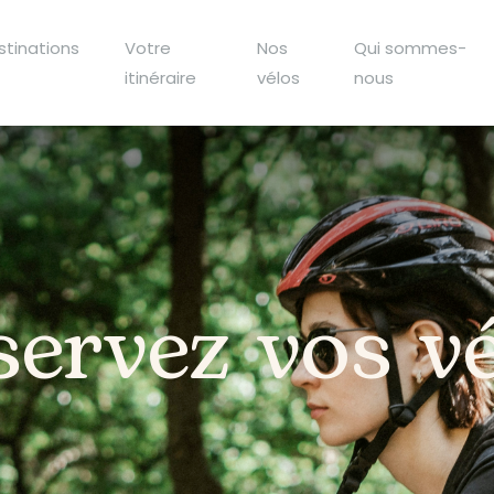
stinations
Votre
Nos
Qui sommes-
itinéraire
vélos
nous
ervez vos v