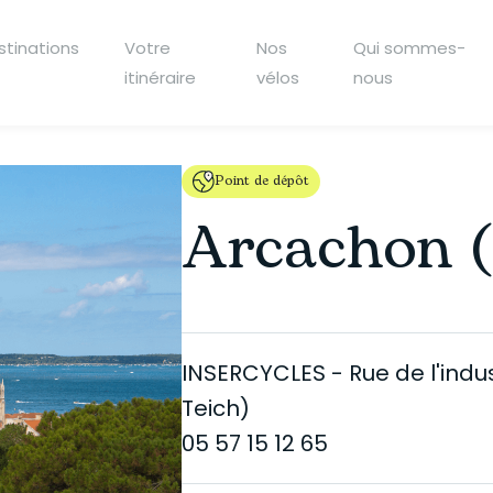
stinations
Votre
Nos
Qui sommes-
itinéraire
vélos
nous
Point de dépôt
Arcachon (
INSERCYCLES - Rue de l'indus
Teich)
05 57 15 12 65