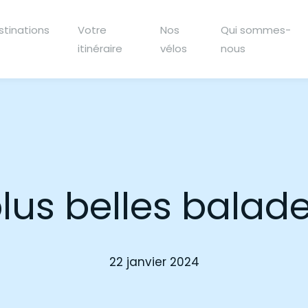
stinations
Votre
Nos
Qui sommes-
itinéraire
vélos
nous
lus belles balades
22 janvier 2024