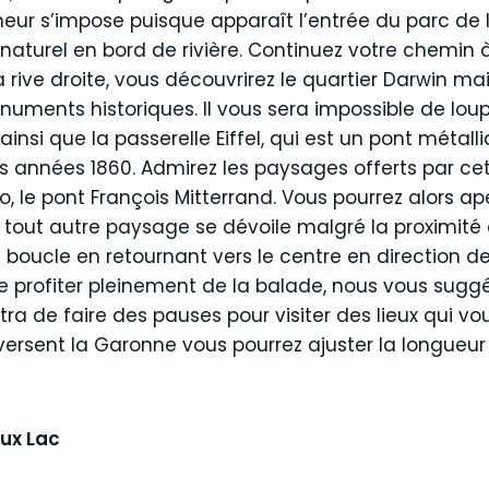
eur s’impose puisque apparaît l’entrée du parc de 
naturel en bord de rivière. Continuez votre chemin 
a rive droite, vous découvrirez le quartier Darwin ma
onuments historiques. Il vous sera impossible de lo
insi que la passerelle Eiffel, qui est un pont métalli
s années 1860. Admirez les paysages offerts par cett
, le pont François Mitterrand. Vous pourrez alors aper
out autre paysage se dévoile malgré la proximité de l
a boucle en retournant vers le centre en direction d
de profiter pleinement de la balade, nous vous suggé
ra de faire des pauses pour visiter des lieux qui vou
versent la Garonne vous pourrez ajuster la longueur 
aux Lac