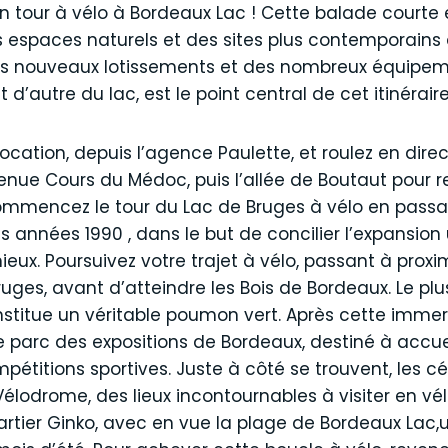
 tour à vélo à Bordeaux Lac ! Cette balade courte e
espaces naturels et des sites plus contemporains d
des nouveaux lotissements et des nombreux équipeme
t d’autre du lac, est le point central de cet itinéraire
ocation, depuis l’agence Paulette, et roulez en dire
enue Cours du Médoc, puis l’allée de Boutaut pour re
mencez le tour du Lac de Bruges à vélo en passant
des années 1990 , dans le but de concilier l’expansion
eux. Poursuivez votre trajet à vélo, passant à proxi
uges, avant d’atteindre les Bois de Bordeaux. Le plus
stitue un véritable poumon vert. Après cette immers
e parc des expositions de Bordeaux, destiné à accuei
étitions sportives. Juste à côté se trouvent, les 
élodrome, des lieux incontournables à visiter en vél
 quartier Ginko, avec en vue la plage de Bordeaux Lac