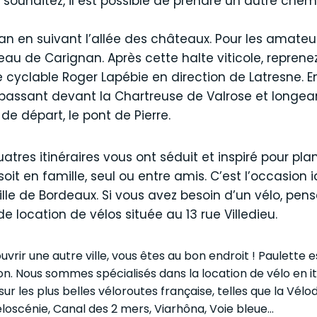
e souhaitez, il est possible de prendre un autre che
n en suivant l’allée des châteaux. Pour les amateurs
teau de Carignan. Après cette halte viticole, reprene
e cyclable Roger Lapébie en direction de Latresne. E
passant devant la Chartreuse de Valrose et longeant 
 de départ, le pont de Pierre.
res itinéraires vous ont séduit et inspiré pour plan
it en famille, seul ou entre amis. C’est l’occasion 
ille de Bordeaux. Si vous avez besoin d’un vélo, pen
 location de vélos située au 13 rue Villedieu.
ouvrir une autre ville, vous êtes au bon endroit ! Paulett
yon. Nous sommes spécialisés dans la location de vélo en 
 les plus belles véloroutes française, telles que la Vélody
éloscénie, Canal des 2 mers, Viarhôna, Voie bleue…