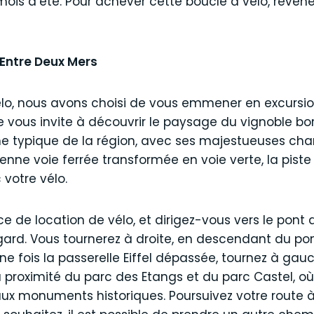
ois d’été. Pour achever cette boucle à vélo, revene
l’Entre Deux Mers
vélo, nous avons choisi de vous emmener en excursi
e vous invite à découvrir le paysage du vignoble bor
 typique de la région, avec ses majestueuses chart
enne voie ferrée transformée en voie verte, la pist
votre vélo.
 de location de vélo, et dirigez-vous vers le pont de
egard. Vous tournerez à droite, en descendant du pont
ne fois la passerelle Eiffel dépassée, tournez à gau
à proximité du parc des Etangs et du parc Castel, o
aux monuments historiques. Poursuivez votre route à 