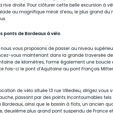
la rive droite. Pour clôturer cette belle excursion à vé
balade au magnifique miroir d’eau, le plus grand d
ux.
es ponts de Bordeaux à vélo
ous vous proposons de passer au niveau supérieur. 
 lancez-vous maintenant dans la grande traversée d
rentaine de kilomètres, forme également une boucle e
e fois-ci le pont d’Aquitaine au pont François Mitte
ation de vélo située 13 rue Villedieu, dirigez vous ve
gauche, passant par des points incontournables tels q
ordeaux, ainsi que le bassin à flots, un ancien quar
ne, deuxième plus grand pont suspendu de France et