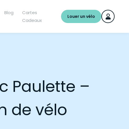
Blog
Cartes
Louer un vélo
Cadeaux
c Paulette –
n de vélo