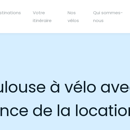
stinations
Votre
Nos
Qui sommes-
itinéraire
vélos
nous
ulouse à vélo ave
ence de la locatio