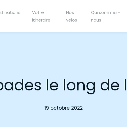
stinations
Votre
Nos
Qui sommes-
itinéraire
vélos
nous
pades le long de 
19 octobre 2022