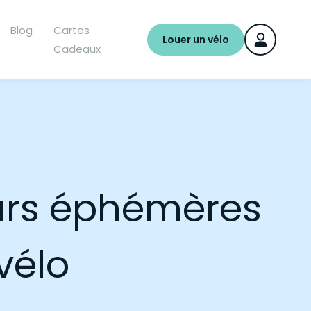
Blog
Cartes
Louer un vélo
Cadeaux
ours éphémères
 vélo