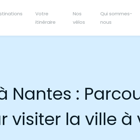
stinations
Votre
Nos
Qui sommes-
itinéraire
vélos
nous
e à Nantes : Parc
 visiter la ville à