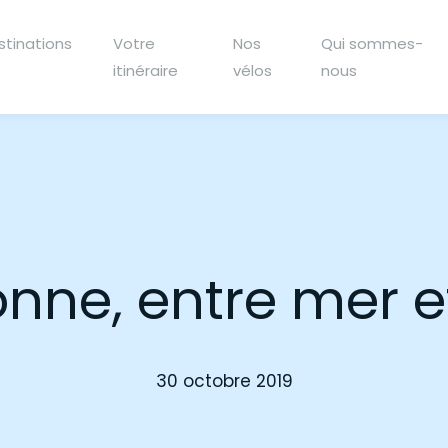
stinations
Votre
Nos
Qui sommes-
itinéraire
vélos
nous
nne, entre mer et
30 octobre 2019