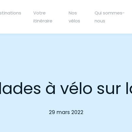
stinations
Votre
Nos
Qui sommes-
itinéraire
vélos
nous
alades à vélo sur 
29 mars 2022