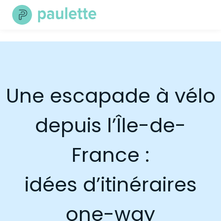
Skip
to
content
Une escapade à vélo
depuis l’Île-de-
France :
idées d’itinéraires
one-way