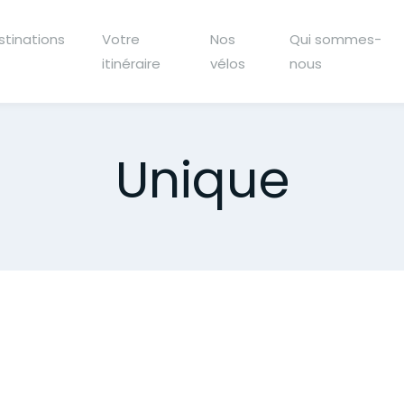
stinations
Votre
Nos
Qui sommes-
itinéraire
vélos
nous
Unique